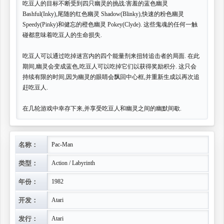
吃豆人的目标不断受到四只幽灵的挑战:害羞的蓝色幽灵
Bashful(Inky),尾随的红色幽灵 Shadow(Blinky),快速的粉色幽灵
Speedy(Pinky)和健忘的橙色幽灵 Pokey(Clyde). 这些鬼魂的任何一触
碰都意味着吃豆人的生命损失.
吃豆人可以通过吃掉迷宫内的四个能量剂来扭转追击者的局面. 在此
期间,幽灵会变成蓝色,吃豆人可以吃掉它们以获得奖励积分. 这只会
持续有限的时间,因为幽灵的眼睛会飘回中心框,并重新生成以再次追
赶吃豆人.
在几轮游戏中幸存下来,并享受吃豆人和幽灵之间的幽默间歇.
名称：
Pac-Man
类型：
Action / Labyrinth
年份：
1982
开发：
Atari
发行：
Atari