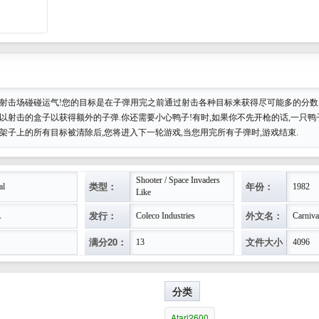
去射击场碰碰运气!您的目标是在子弹用完之前通过射击各种目标来获得尽可能多的分数
可以射击的盒子以获得额外的子弹.你还需要小心鸭子!有时,如果你不先开枪的话,一只
当架子上的所有目标被清除后,您将进入下一轮游戏,当您用完所有子弹时,游戏结束.
Shooter / Space Invaders
类型：
年份：
al
1982
Like
发行：
外文名：
A
Coleco Industries
Carniva
满分20：
文件大小：
13
4096
分类
Atari2600