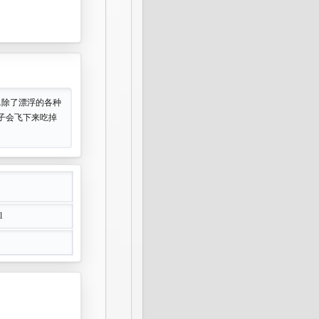
.除了漂浮的各种
鸭子会飞下来吃掉
l