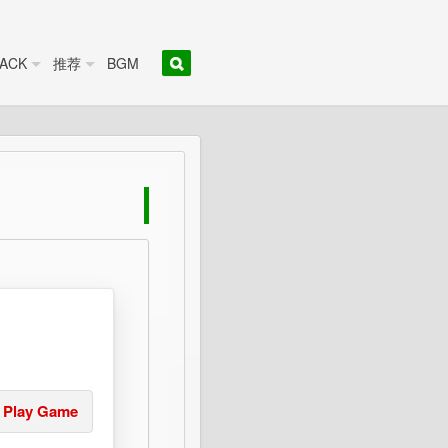
ACK
推荐
BGM
Play Game