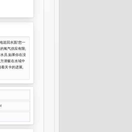
地送回水面!您一
的氧气供应有限;
水员.如果你在没
敌方潜艇在水域中
随着关卡的进展,
st