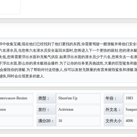
洋中收集宝藏;现在他们已经找到了他们要找的东西,你需要驾驶一艘潜艇并将他们安全
六名潜水员,当您将六名潜水员安全返回水面时,您将进入下一个更快的级别.您的潜水艇
太低,您将需要浮出水面补充氧气供应.如果浮出水面的潜水员少于六名,您将失去一名潜
下浮出水面,那么你的潜水艇就会爆炸.为了让你的任务更具挑战性,大量的巨型鲨鱼和
就会摧毁你的潜艇.为了帮助对付这些敌人,你可以发射无限量的鱼雷来摧毁鲨鱼和潜艇.
越快,同时会出现更多的敌人.
类型：
年份：
nterwasser-Bestien
Shoot'em Up
1983
发行：
外文名：
sion
Activision
Seaque
满分20：
文件大小：
16
4096