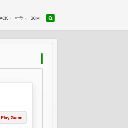
ACK
推荐
BGM
Play Game