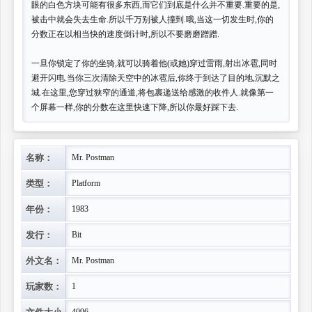
眼的白色方块可能有很多东西,而它们到底是什么并不重要.重要的是,
被击中就会失去生命.所以千万别被人撞到.哦,当这一切发生时,你的
分数正在以相当快的速度倒计时,所以不要磨磨蹭蹭.
一旦你锁定了你的坐骑,就可以骑着他(或她)穿过雷雨,射出冰雹,同时
避开闪电.当你三次清除天空中的冰雹后,你终于到达了目的地,沉默之
城.在这里,您穿过狭窄的通道,将包裹递送给感激的收件人.就像第一
个屏幕一样,你的分数在这里快速下降,所以你最好踩下去.
名称：
Mr. Postman
类型：
Platform
年份：
1983
发行：
Bit
外文名：
Mr. Postman
玩家数：
1
文件大小：
4096