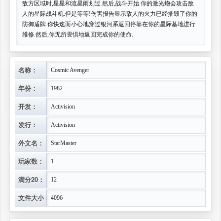
敌方区域时,星星和流星雨划过.然后,战斗开始.你的激光炮会攻击敌
人的星际战斗机.但是等等!伤害报告显示敌人的火力已经摧毁了你的
防御盾牌.你快速而小心地穿过银河系返回停靠在你的星际基地进行
维修.然后,你无所畏惧地返回完成你的使命.
名称：
Cosmic Avenger
年份：
1982
开发：
Activision
发行：
Activision
外文名：
StarMaster
玩家数：
1
满分20：
12
文件大小：
4096