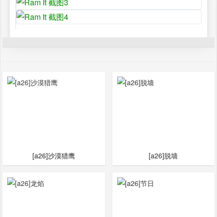
[a26]沙漠猎鹰
[a26]脱墙