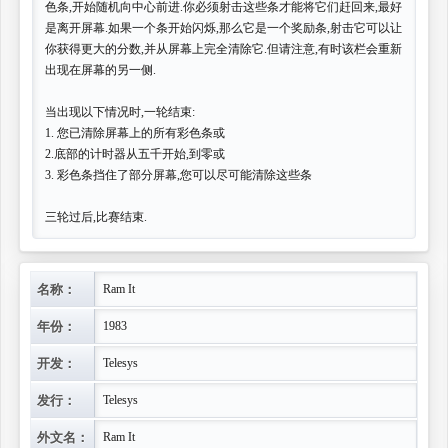
色条,开始随机向中心前进.你必须射击这些条才能将它们赶回来,最好
是离开屏幕.如果一个条开始闪烁,那么它是一个奖励条,射击它可以让
你获得更大的分数,并从屏幕上完全清除它.但请注意,有时该栏会重新
出现在屏幕的另一侧.
当出现以下情况时,一轮结束:
1. 您已清除屏幕上的所有彩色条或
2.底部的计时器从五千开始,到零或
3. 彩色条挡住了部分屏幕,您可以尽可能清除这些条
三轮过后,比赛结束.
名称：
Ram It
年份：
1983
开发：
Telesys
发行：
Telesys
外文名：
Ram It