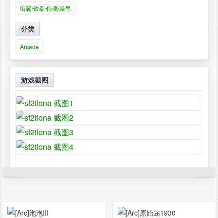
街霸/铁拳/侍魂/拳皇
分类
Arcade
游戏截图