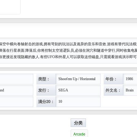
一款在深空中横向卷轴射击的游戏,拥有苛刻的玩法以及诡异的音乐和音效.游戏有替代玩法模
降落在行星表面.降落后,你将控制太空巡逻队员,必须在洞穴和隧道中穿行,同时收集电
你更接近发现隐藏的敌人.有些UFO和外星人可以获取这些磁盘,只需观看游戏演示即可
类型：
年份：
Shoot'em Up / Horizontal
1986
发行：
外文名：
and
SEGA
Brain
满分20：
10
分类
Arcade