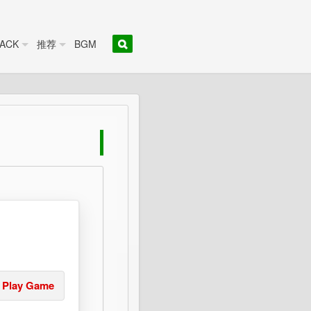
ACK
推荐
BGM
Play Game