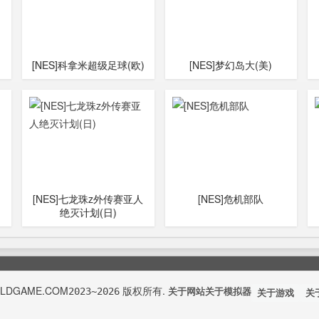
[NES]科拿米超级足球(欧)
[NES]梦幻岛大(美)
[NES]七龙珠z外传赛亚人
[NES]危机部队
绝灭计划(日)
OLDGAME.COM
版权所有.
2023~2026
关于网站
关于模拟器
关于游戏
关