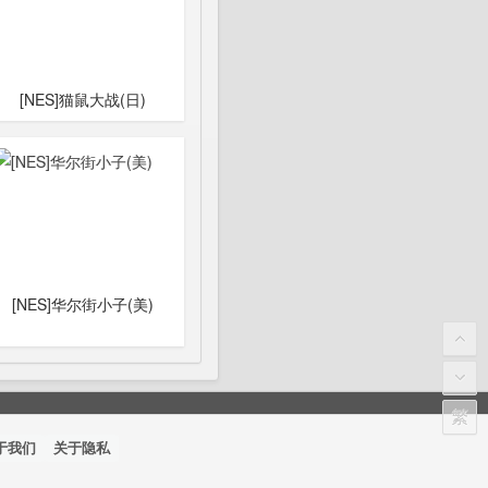
[NES]猫鼠大战(日)
[NES]华尔街小子(美)
繁
于我们
关于隐私