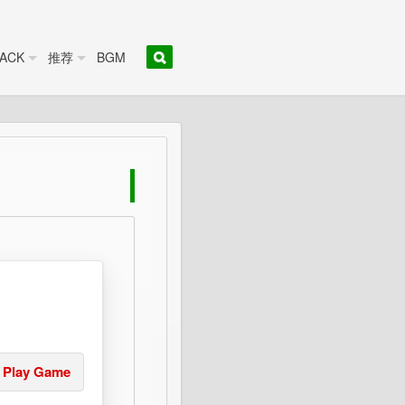
ACK
推荐
BGM
Play Game