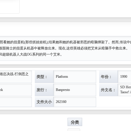
在照看她的扭蛋机(那些抓娃娃机),结果她和她的机器被邪恶的暗脑绑架了。然而,传说
假面骑士的扭蛋从机器中被释放出来。现在,这些英雄必须把艾米从暗脑手中救出来。
和超级机器人大战OG系列的同一个艾米。
英雄总决战-打倒恶之
类型：
年份：
Platform
1990
SD Her
发行：
外文名：
ink
Banpresto
Taose!
文件大小：
262160
分类