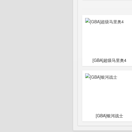
[GBA]超级马里奥4
[GBA]银河战士