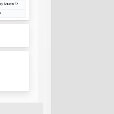
City Ransom EX
4