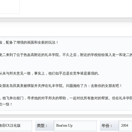
险，配备了增强的画面和全新的玩法！
龙二来到了位于热血高附近的礼丰学院。不久之后，附近的学校纷纷落入龙一和龙二
。
从未与邦夫意见一致，事实上，他们似乎总是在竞争谁是最强的。
女朋友岛田真美被绑架并关押在礼丰学院。问题抛给了力：去救你的女朋友吧！
，他飞奔出校门，寻求他的对手邦夫的帮助，一起对抗所有敌对的帮派。但在礼丰学
吃一惊！
类型：
年份：
物语EX汉化版
Beat'em Up
2004