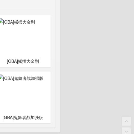
[GBA]摇摆大金刚
[GBA]鬼舞者战加强版