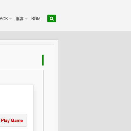
ACK
推荐
BGM
Play Game