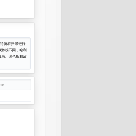
波特骑着扫帚进行
似游戏不同，哈利
布局、调色板和敌
ame