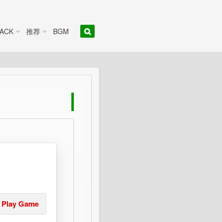
ACK
推荐
BGM
Play Game