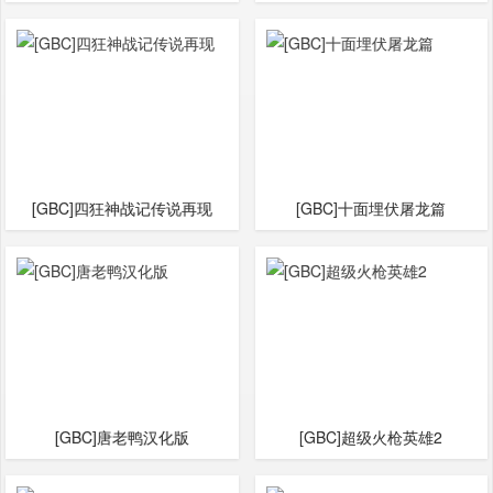
[GBC]四狂神战记传说再现
[GBC]十面埋伏屠龙篇
[GBC]唐老鸭汉化版
[GBC]超级火枪英雄2