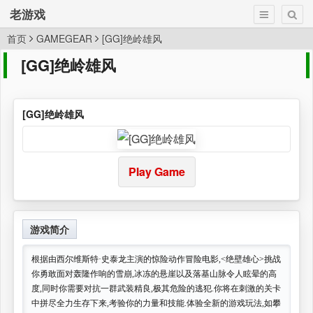
老游戏
首页
GAMEGEAR
[GG]绝岭雄风
[GG]绝岭雄风
[GG]绝岭雄风
Play Game
游戏简介
根据由西尔维斯特·史泰龙主演的惊险动作冒险电影,<绝壁雄心>挑战
你勇敢面对轰隆作响的雪崩,冰冻的悬崖以及落基山脉令人眩晕的高
度,同时你需要对抗一群武装精良,极其危险的逃犯.你将在刺激的关卡
中拼尽全力生存下来,考验你的力量和技能.体验全新的游戏玩法,如攀