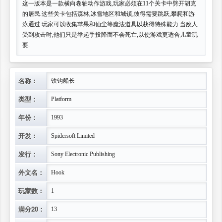
这一版本是一款横向卷轴动作游戏,玩家必须在11个关卡中劈开胡克
的居民.这些关卡包括森林,冰雪地区和城镇,彼得需要跳跃,攀爬和游
泳通过.玩家可以收集苹果和仙尘等魔法道具以获得特殊能力.当敌人
受到攻击时,他们只是举起手投降而不会死亡,以使游戏更适合儿童玩
耍.
名称：
铁钩船长
类型：
Platform
年份：
1993
开发：
Spidersoft Limited
发行：
Sony Electronic Publishing
外文名：
Hook
玩家数：
1
满分20：
13