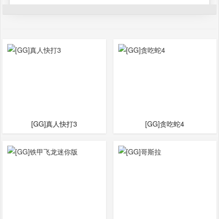
[GG]真人快打3
[GG]贪吃蛇4