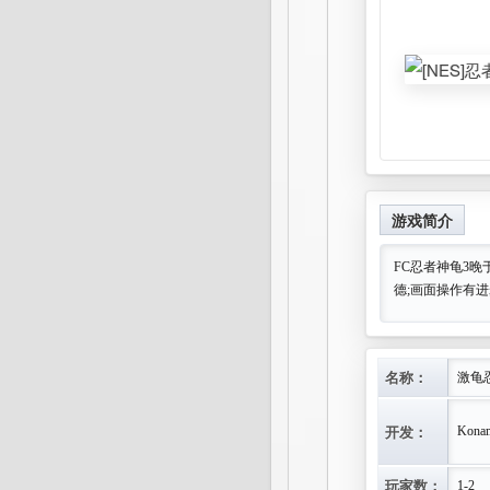
游戏简介
FC忍者神龟3晚
德;画面操作有
名称：
激龟
开发：
Kona
玩家数：
1-2