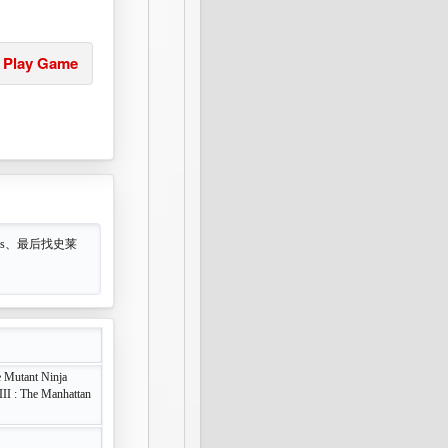
Play Game
ss、最后找史莱
 Mutant Ninja
 III : The Manhattan