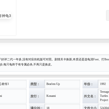
于好评二代一年多,没有对应街机版可对照。剧情关卡换新,本质还是选龟清Foot、打Bo
进步,每只龟终于有专属必杀,不再只是换皮。
类型：
年份：
忍者传3
Beat'em Up
1992
Teenage
发行：
外文名：
mi
Konami
Turtles
Project
满分20：
文件大小：
18
524304