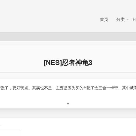
首页
分类
H
[NES]忍者神龟3
增强了，要好玩点。其实也不是，主要是因为买的fc配了盒三合一卡带，其中就有
▼
3