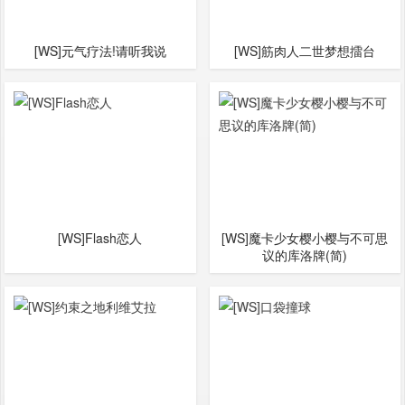
[WS]元气疗法!请听我说
[WS]筋肉人二世梦想擂台
[WS]Flash恋人
[WS]魔卡少女樱小樱与不可思
议的库洛牌(简)