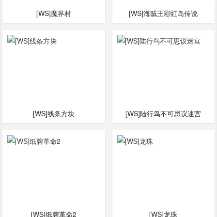
[WS]魔界村
[WS]海贼王彩虹岛传说
[WS]线条方块
[WS]陆行鸟不可思议迷宫
[WS]纸牌革命2
[WS]龙珠