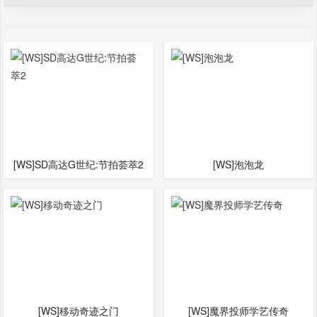
[WS]SD高达G世纪:节拍荟萃2
[WS]泡泡龙
[WS]移动奇迹之门
[WS]魔界投师学艺传奇