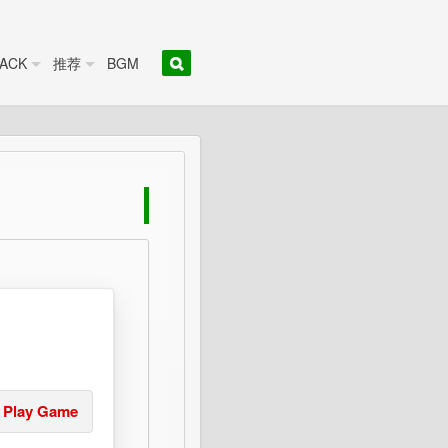
ACK
推荐
BGM
Play Game