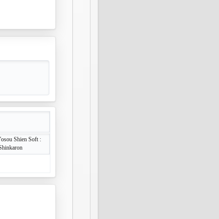
osou Shien Soft :
Shinkaron