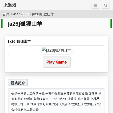
老游戏
首页
Atari2600
[a26]狐狸山羊
[a26]狐狸山羊
[a26]狐狸山羊
Play Game
游戏简介
你是一只努力工作的松鼠.一整年你都在树顶家里储存食物.突然间,当
你离开时,狡猾的黄鼠狼偷走了一切.别让他得逞!向他扔坚果!把他从
树枝上打下来!找回你的好东西!太令人兴奋了!太疯狂了!太疯狂了!它
会把你从树上赶出去!