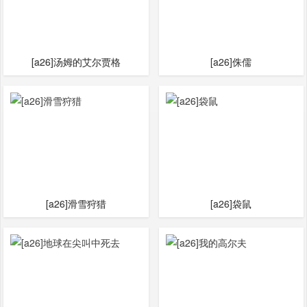
[a26]汤姆的艾尔贾格
[a26]侏儒
[a26]滑雪狩猎
[a26]袋鼠